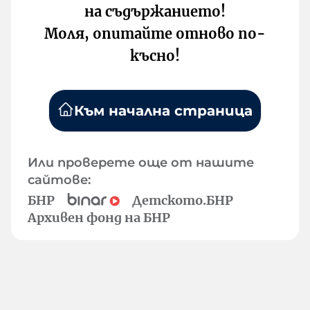
на съдържанието!
Моля, опитайте отново по-
късно!
Към начална страница
Или проверете още от нашите
сайтове:
БНР
Детското.БНР
Архивен фонд на БНР