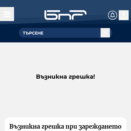
Възникна грешка!
Възникна грешка при зареждането