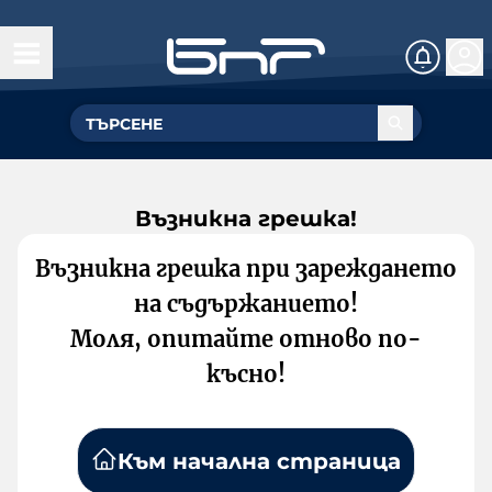
Възникна грешка!
Възникна грешка при зареждането
на съдържанието!
Моля, опитайте отново по-
късно!
Към начална страница