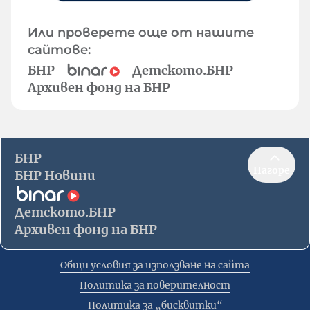
Или проверете още от нашите
сайтове:
БНР
Детското.БНР
Архивен фонд на БНР
БНР
Нагоре
БНР Новини
Детското.БНР
Архивен фонд на БНР
Общи условия за използване на сайта
Политика за поверителност
Политика за „бисквитки“