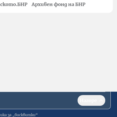
ското.БНР
Архивен фонд на БНР
Нагоре
ика за „бисквитки“