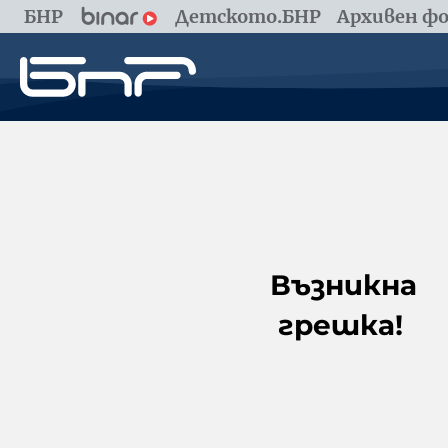
БНР
Детското.БНР
Архивен фо
Възникна
грешка!