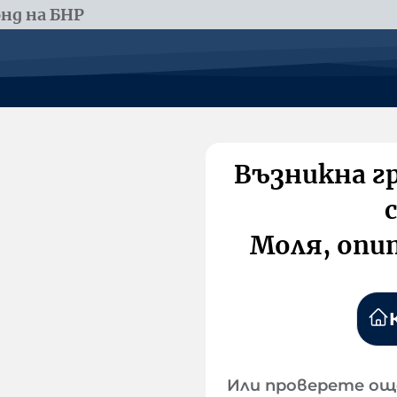
нд на БНР
Възникна г
Моля, опи
Или проверете ощ