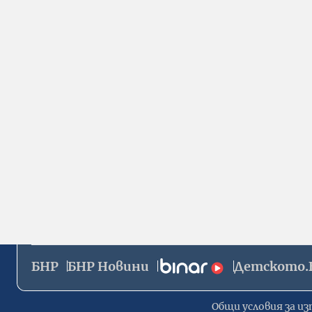
БНР
БНР Новини
Детското.
Общи условия за из