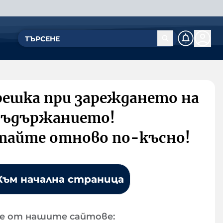
решка при зареждането на
съдържанието!
тайте отново по-късно!
Към начална страница
е от нашите сайтове: