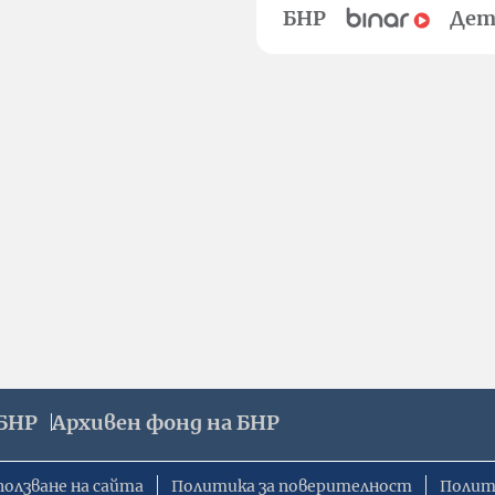
БНР
Дет
БНР
Архивен фонд на БНР
ползване на сайта
Политика за поверителност
Полит