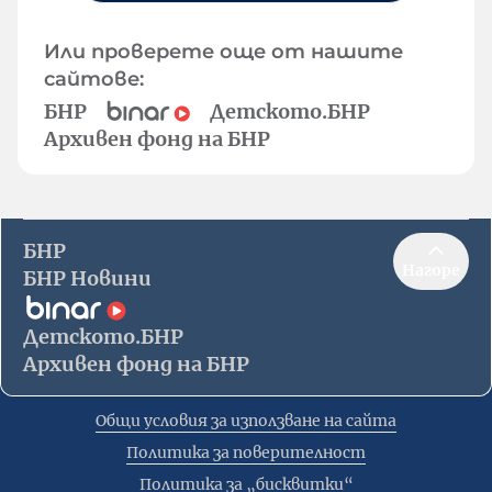
Или проверете още от нашите
сайтове:
БНР
Детското.БНР
Архивен фонд на БНР
БНР
Нагоре
БНР Новини
Детското.БНР
Архивен фонд на БНР
Общи условия за използване на сайта
Политика за поверителност
Политика за „бисквитки“