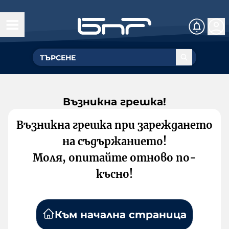
Възникна грешка!
Възникна грешка при зареждането
на съдържанието!
Моля, опитайте отново по-
късно!
Към начална страница