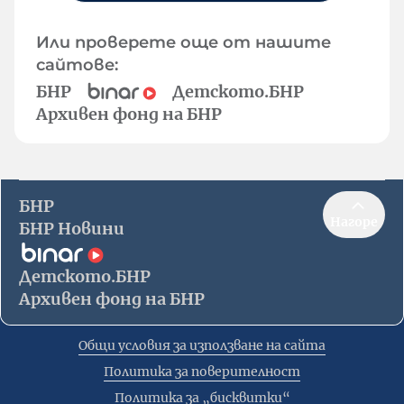
Или проверете още от нашите
сайтове:
БНР
Детското.БНР
Архивен фонд на БНР
БНР
Нагоре
БНР Новини
Детското.БНР
Архивен фонд на БНР
Общи условия за използване на сайта
Политика за поверителност
Политика за „бисквитки“