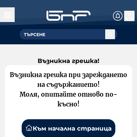
Възникна грешка!
Възникна грешка при зареждането
на съдържанието!
Моля, опитайте отново по-
късно!
Към начална страница