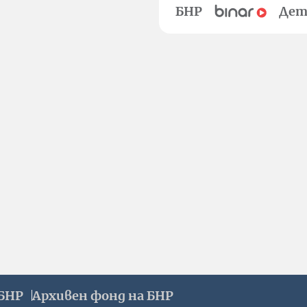
БНР
Дет
БНР
Архивен фонд на БНР