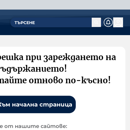
решка при зареждането на
съдържанието!
тайте отново по-късно!
Към начална страница
е от нашите сайтове: