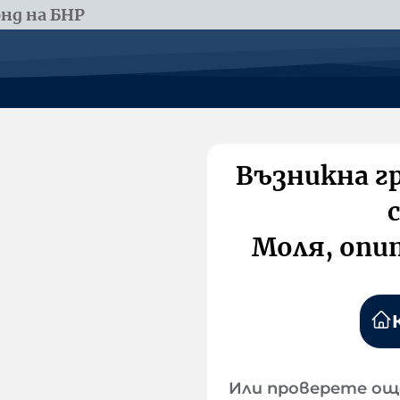
нд на БНР
Възникна г
Моля, опи
Или проверете ощ