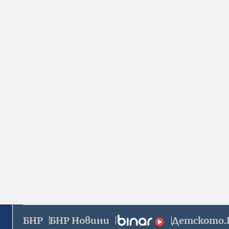
БНР
БНР Новини
Детското.