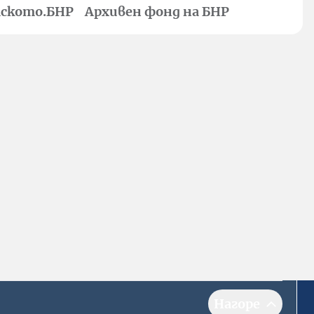
ското.БНР
Архивен фонд на БНР
Нагоре