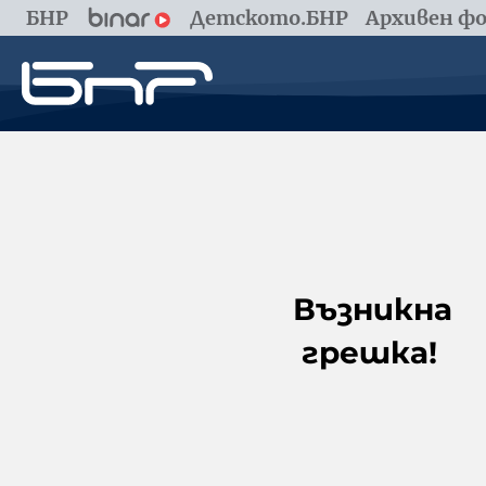
БНР
Детското.БНР
Архивен фо
Възникна
грешка!