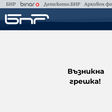
БНР
Детското.БНР
Архивен фо
Възникна
грешка!