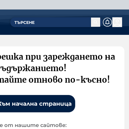
решка при зареждането на
съдържанието!
тайте отново по-късно!
Към начална страница
е от нашите сайтове: