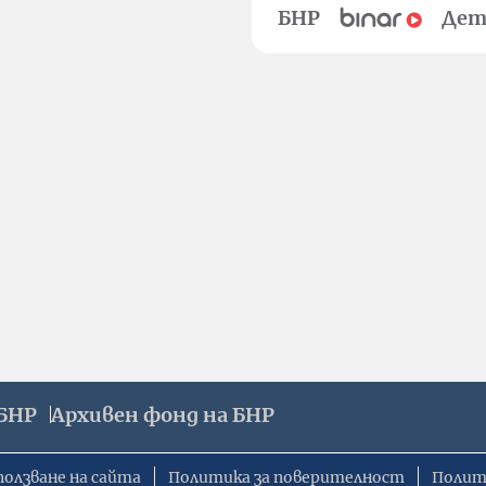
БНР
Дет
БНР
Архивен фонд на БНР
ползване на сайта
Политика за поверителност
Полит