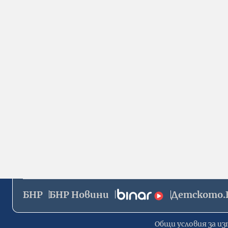
БНР
БНР Новини
Детското.
Общи условия за из