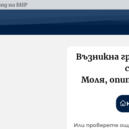
нд на БНР
Възникна г
Моля, опи
Или проверете ощ