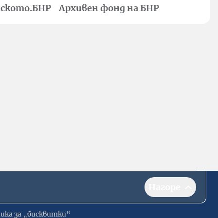
ското.БНР
Архивен фонд на БНР
Нагоре
ика за „бисквитки“