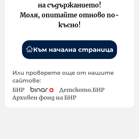
на съдържанието!
Моля, опитайте отново по-
късно!
Към начална страница
Или проверете още от нашите
сайтове:
БНР
Детското.БНР
Архивен фонд на БНР