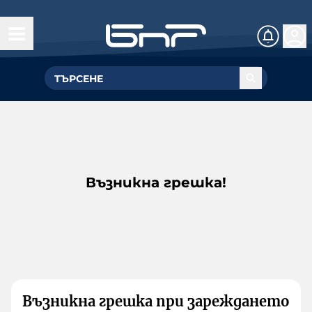
Възникна грешка!
Възникна грешка при зареждането