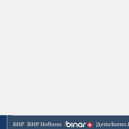
БНР
БНР Новини
Детското.