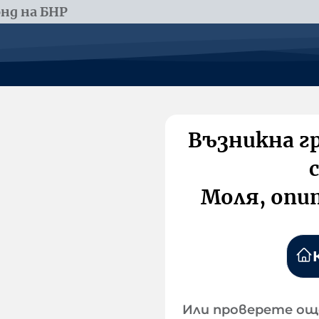
нд на БНР
Възникна г
Моля, опи
Или проверете ощ