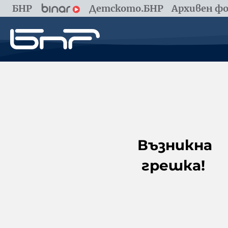
БНР
Детското.БНР
Архивен фо
Възникна
грешка!