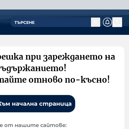
решка при зареждането на
съдържанието!
тайте отново по-късно!
Към начална страница
е от нашите сайтове: