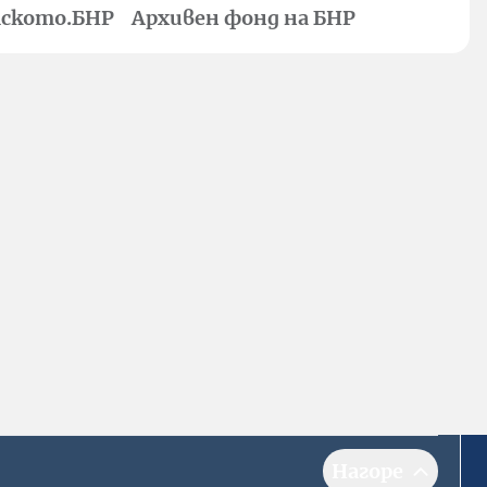
ското.БНР
Архивен фонд на БНР
Нагоре