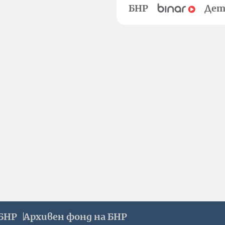
БНР
Дет
БНР
Архивен фонд на БНР