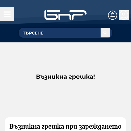
Възникна грешка!
Възникна грешка при зареждането