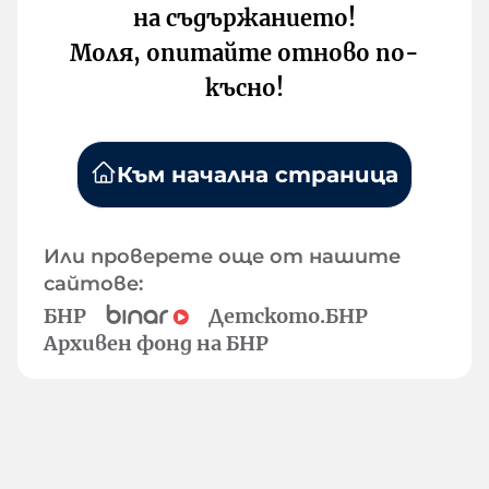
на съдържанието!
Моля, опитайте отново по-
късно!
Към начална страница
Или проверете още от нашите
сайтове:
БНР
Детското.БНР
Архивен фонд на БНР