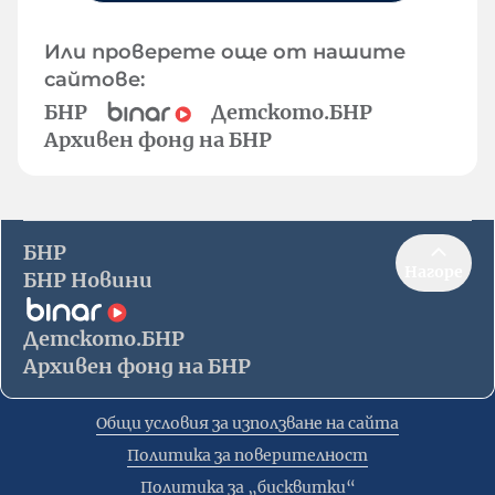
Или проверете още от нашите
сайтове:
БНР
Детското.БНР
Архивен фонд на БНР
БНР
Нагоре
БНР Новини
Детското.БНР
Архивен фонд на БНР
Общи условия за използване на сайта
Политика за поверителност
Политика за „бисквитки“