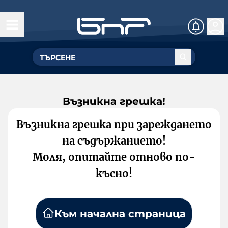
Възникна грешка!
Възникна грешка при зареждането
на съдържанието!
Моля, опитайте отново по-
късно!
Към начална страница