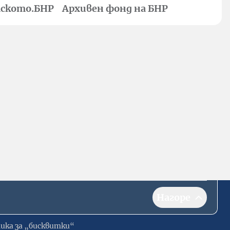
ското.БНР
Архивен фонд на БНР
Нагоре
ика за „бисквитки“