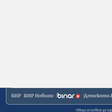
БНР
БНР Новини
Детското.
Общи условия за из