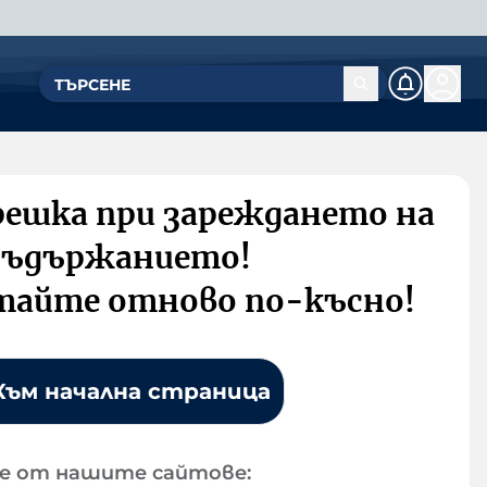
решка при зареждането на
съдържанието!
тайте отново по-късно!
Към начална страница
е от нашите сайтове: