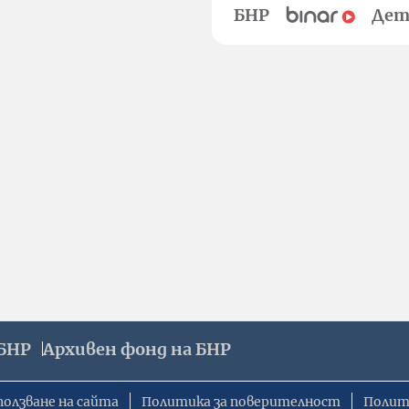
БНР
Дет
БНР
Архивен фонд на БНР
ползване на сайта
Политика за поверителност
Полит