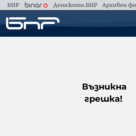
БНР
Детското.БНР
Архивен фо
Възникна
грешка!