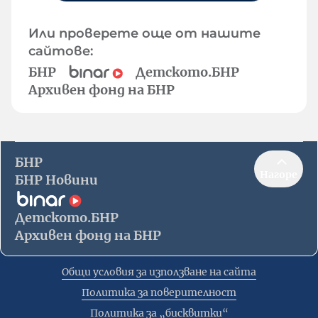
Или проверете още от нашите
сайтове:
БНР
Детското.БНР
Архивен фонд на БНР
БНР
Нагоре
БНР Новини
Детското.БНР
Архивен фонд на БНР
Общи условия за използване на сайта
Политика за поверителност
Политика за „бисквитки“