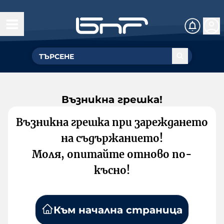
Възникна грешка!
Възникна грешка при зареждането
на съдържанието!
Моля, опитайте отново по-
късно!
Към начална страница