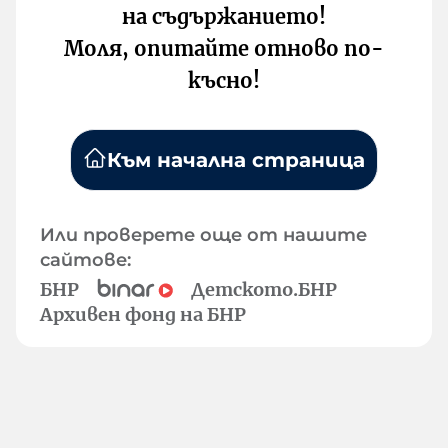
на съдържанието!
Моля, опитайте отново по-
късно!
Към начална страница
Или проверете още от нашите
сайтове:
БНР
Детското.БНР
Архивен фонд на БНР