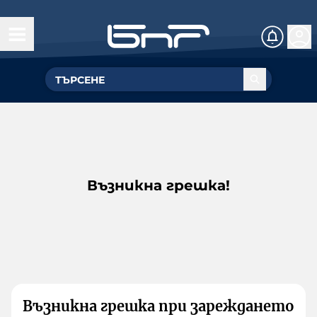
Възникна грешка!
Възникна грешка при зареждането