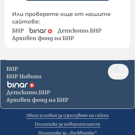
Или проверете още от нашите
сайтове:
БНР
Детското.БНР
Архивен фонд на БНР
БНР
Нагоре
БНР Новини
Детското.БНР
Архивен фонд на БНР
Общи условия за използване на сайта
Политика за поверителност
Политика за „бисквитки“