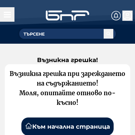
Възникна грешка!
Възникна грешка при зареждането
на съдържанието!
Моля, опитайте отново по-
късно!
Към начална страница