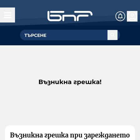
Възникна грешка!
Възникна грешка при зареждането