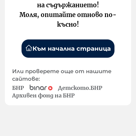
на съдържанието!
Моля, опитайте отново по-
късно!
Към начална страница
Или проверете още от нашите
сайтове:
БНР
Детското.БНР
Архивен фонд на БНР