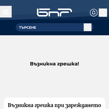
Възникна грешка!
Възникна грешка при зареждането