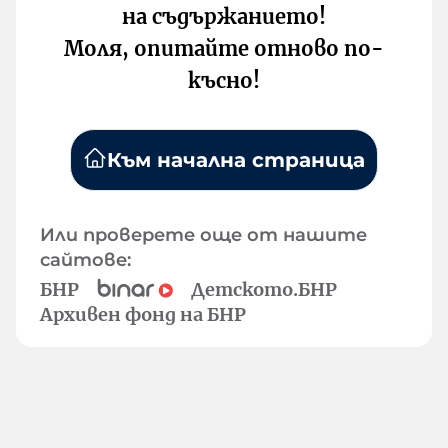
на съдържанието!
Моля, опитайте отново по-
късно!
Към начална страница
Или проверете още от нашите
сайтове:
БНР
Детското.БНР
Архивен фонд на БНР