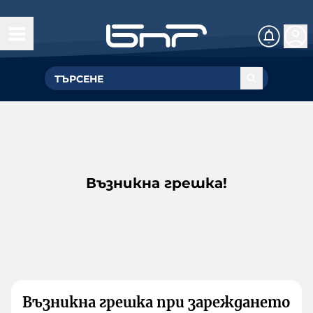
Възникна грешка!
Възникна грешка при зареждането