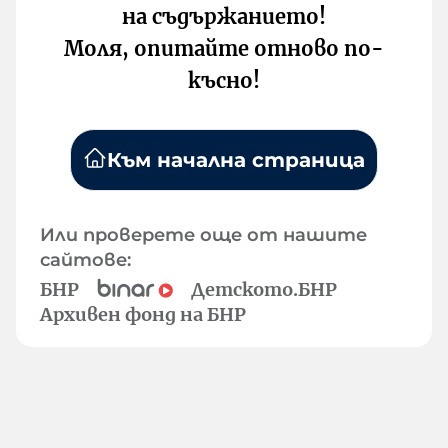
на съдържанието!
Моля, опитайте отново по-
късно!
Към начална страница
Или проверете още от нашите
сайтове:
БНР
Детското.БНР
Архивен фонд на БНР