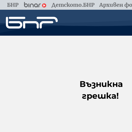
БНР
Детското.БНР
Архивен фо
Възникна
грешка!