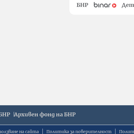
БНР
Дет
БНР
Архивен фонд на БНР
ползване на сайта
Политика за поверителност
Полит