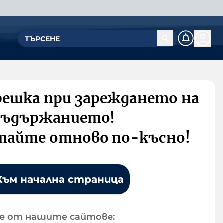
решка при зареждането на
съдържанието!
тайте отново по-късно!
Към начална страница
е от нашите сайтове: