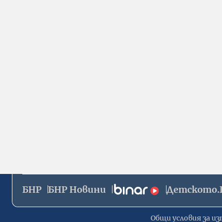
БНР
БНР Новини
Детското.
Общи условия за из