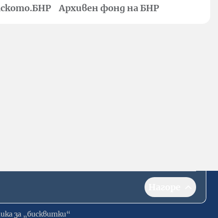
ското.БНР
Архивен фонд на БНР
Нагоре
ика за „бисквитки“