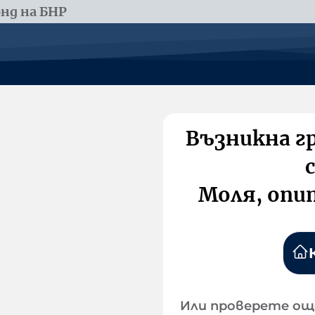
нд на БНР
Възникна г
Моля, опи
Или проверете ощ