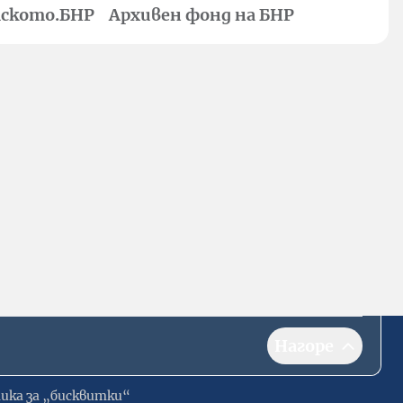
ското.БНР
Архивен фонд на БНР
Нагоре
ика за „бисквитки“