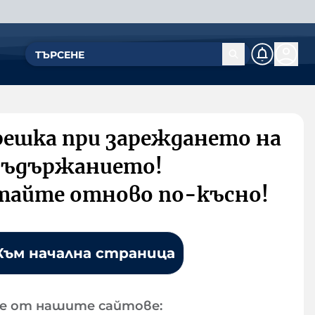
решка при зареждането на
съдържанието!
тайте отново по-късно!
Към начална страница
е от нашите сайтове: