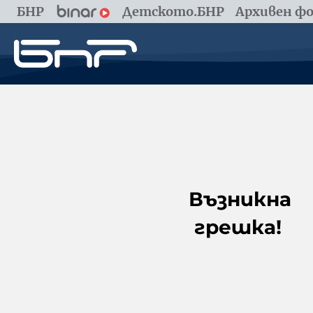
БНР
Детското.БНР
Архивен фо
Възникна
грешка!