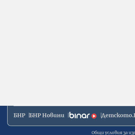
БНР
БНР Новини
Детското.
Общи условия за из