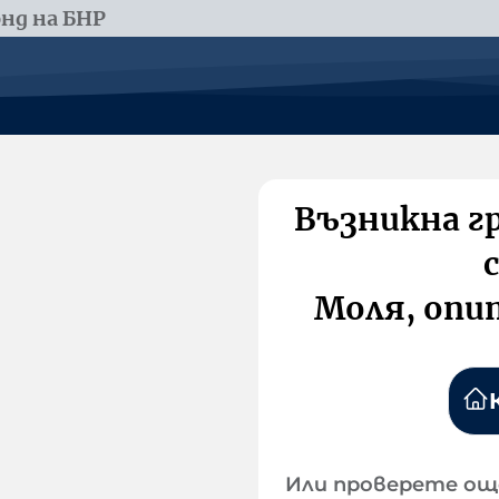
нд на БНР
Възникна г
Моля, опи
Или проверете ощ