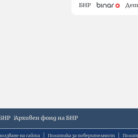
БНР
Дет
БНР
Архивен фонд на БНР
ползване на сайта
Политика за поверителност
Полит