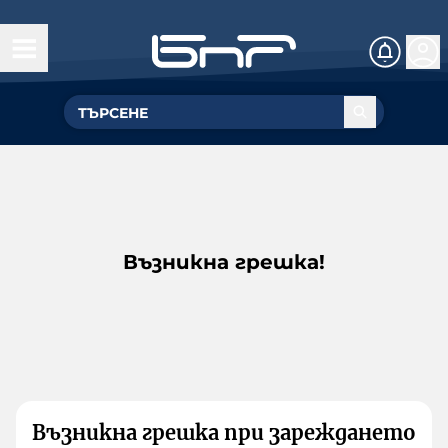
Възникна грешка!
Възникна грешка при зареждането