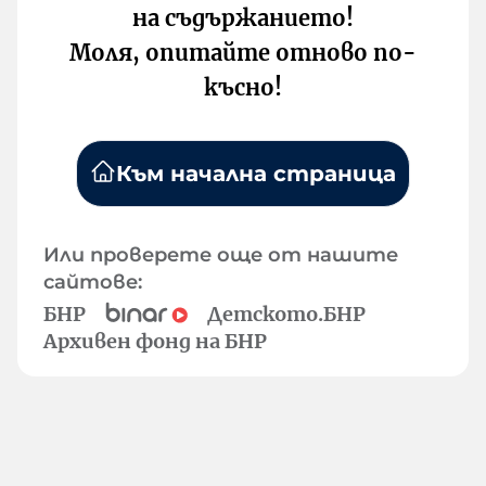
на съдържанието!
Моля, опитайте отново по-
късно!
Към начална страница
Или проверете още от нашите
сайтове:
БНР
Детското.БНР
Архивен фонд на БНР