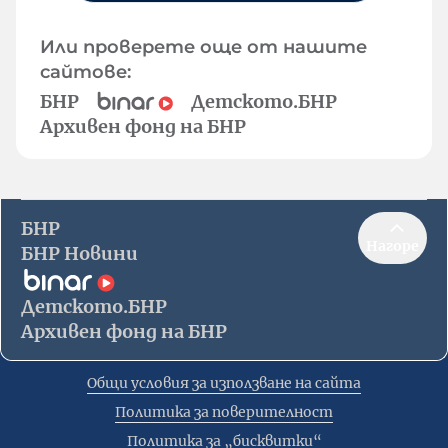
Или проверете още от нашите
сайтове:
БНР
Детското.БНР
Архивен фонд на БНР
БНР
Нагоре
БНР Новини
Детското.БНР
Архивен фонд на БНР
Общи условия за използване на сайта
Политика за поверителност
Политика за „бисквитки“