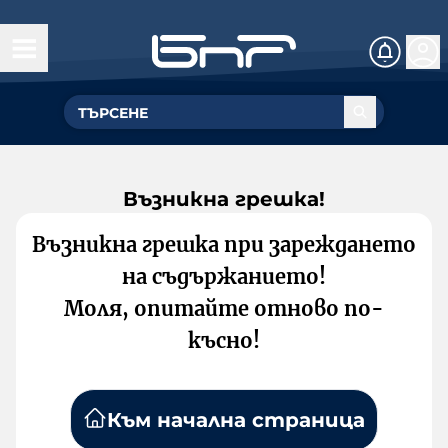
Възникна грешка!
Възникна грешка при зареждането
на съдържанието!
Моля, опитайте отново по-
късно!
Към начална страница