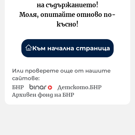
на съдържанието!
Моля, опитайте отново по-
късно!
Към начална страница
Или проверете още от нашите
сайтове:
БНР
Детското.БНР
Архивен фонд на БНР