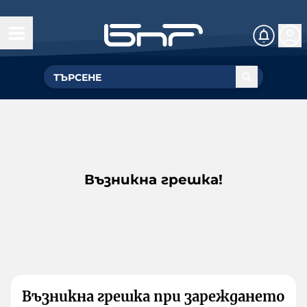
Възникна грешка!
Възникна грешка при зареждането