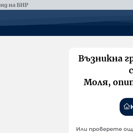
нд на БНР
Възникна г
Моля, опи
Или проверете ощ