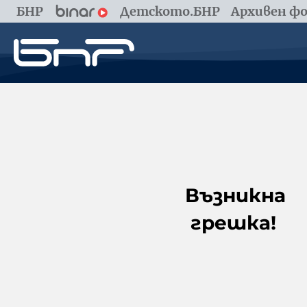
БНР
Детското.БНР
Архивен фо
Възникна
грешка!