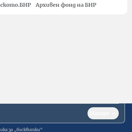
ското.БНР
Архивен фонд на БНР
Нагоре
ика за „бисквитки“