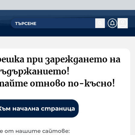
решка при зареждането на
съдържанието!
тайте отново по-късно!
Към начална страница
е от нашите сайтове: