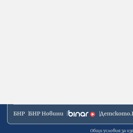
БНР
БНР Новини
Детското.
Общи условия за из