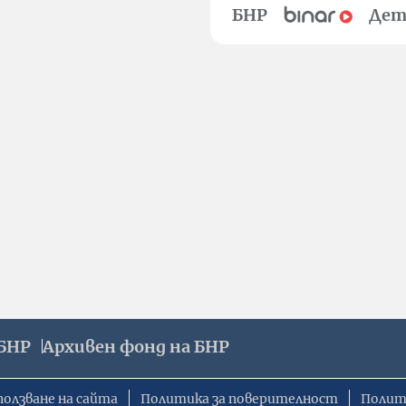
БНР
Дет
БНР
Архивен фонд на БНР
ползване на сайта
Политика за поверителност
Полит