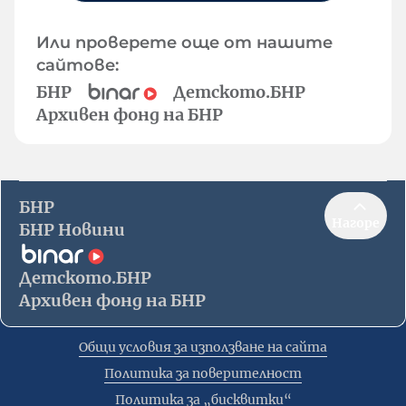
Или проверете още от нашите
сайтове:
БНР
Детското.БНР
Архивен фонд на БНР
БНР
Нагоре
БНР Новини
Детското.БНР
Архивен фонд на БНР
Общи условия за използване на сайта
Политика за поверителност
Политика за „бисквитки“