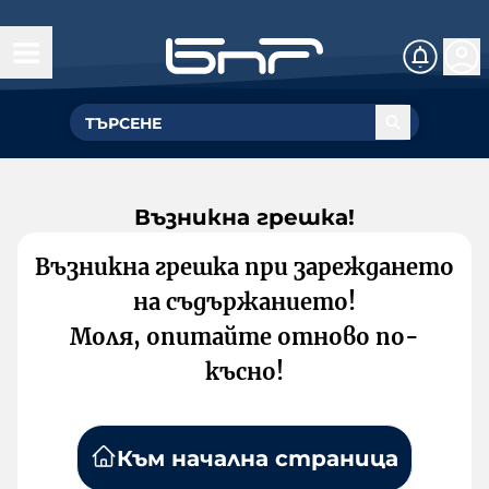
Възникна грешка!
Възникна грешка при зареждането
на съдържанието!
Моля, опитайте отново по-
късно!
Към начална страница