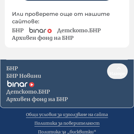
Или проверете още от нашите
сайтове:
БНР
Детското.БНР
Архивен фонд на БНР
БНР
Нагоре
БНР Новини
Детското.БНР
Архивен фонд на БНР
Общи условия за използване на сайта
Политика за поверителност
Политика за „бисквитки“