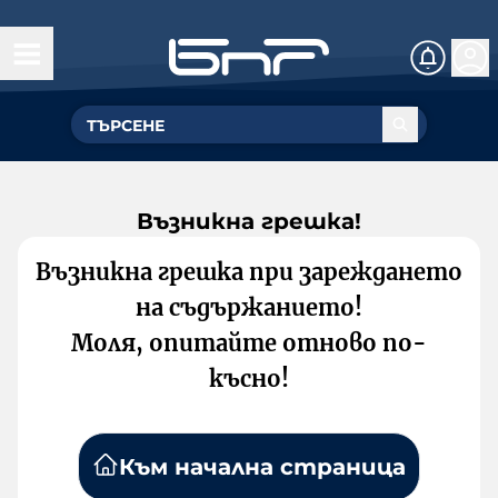
Възникна грешка!
Възникна грешка при зареждането
на съдържанието!
Моля, опитайте отново по-
късно!
Към начална страница