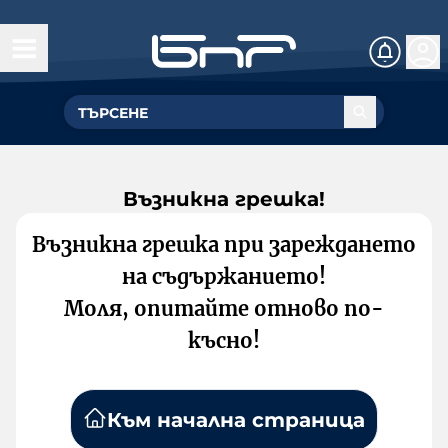
Възникна грешка!
Възникна грешка при зареждането
на съдържанието!
Моля, опитайте отново по-
късно!
Към начална страница