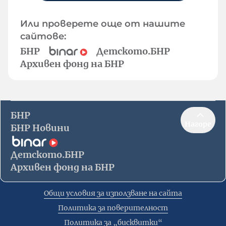
Или проверете още от нашите
сайтове:
БНР
Детското.БНР
Архивен фонд на БНР
БНР
Нагоре
БНР Новини
Детското.БНР
Архивен фонд на БНР
Общи условия за използване на сайта
Политика за поверителност
Политика за „бисквитки“