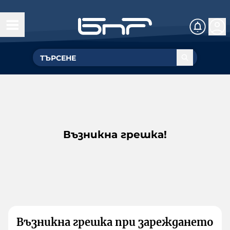
Възникна грешка!
Възникна грешка при зареждането