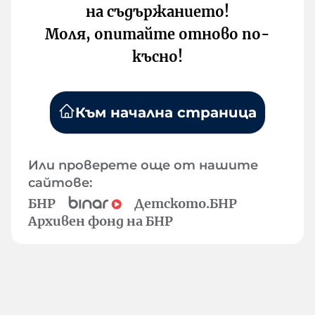
на съдържанието!
Моля, опитайте отново по-
късно!
Към начална страница
Или проверете още от нашите
сайтове:
БНР
Детското.БНР
Архивен фонд на БНР