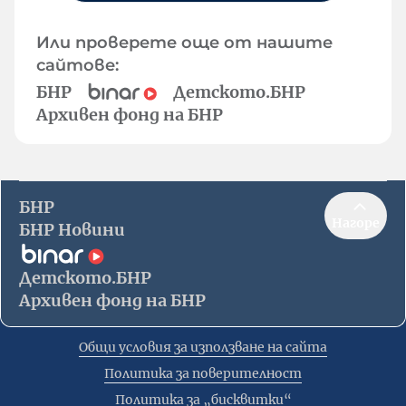
Или проверете още от нашите
сайтове:
БНР
Детското.БНР
Архивен фонд на БНР
БНР
Нагоре
БНР Новини
Детското.БНР
Архивен фонд на БНР
Общи условия за използване на сайта
Политика за поверителност
Политика за „бисквитки“