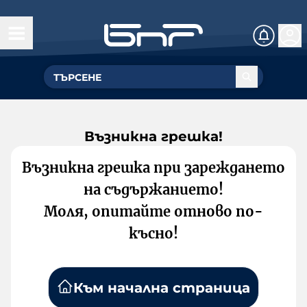
Възникна грешка!
Възникна грешка при зареждането
на съдържанието!
Моля, опитайте отново по-
късно!
Към начална страница