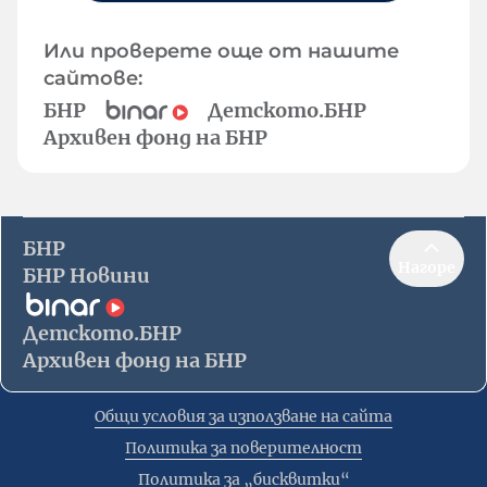
Или проверете още от нашите
сайтове:
БНР
Детското.БНР
Архивен фонд на БНР
БНР
Нагоре
БНР Новини
Детското.БНР
Архивен фонд на БНР
Общи условия за използване на сайта
Политика за поверителност
Политика за „бисквитки“