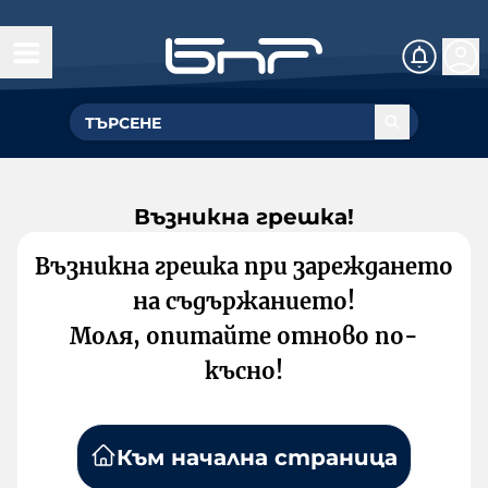
Възникна грешка!
Възникна грешка при зареждането
на съдържанието!
Моля, опитайте отново по-
късно!
Към начална страница