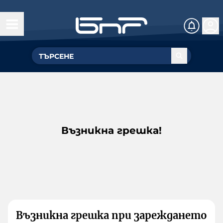
Възникна грешка!
Възникна грешка при зареждането