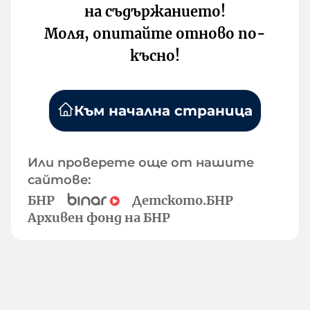
на съдържанието!
Моля, опитайте отново по-
късно!
Към начална страница
Или проверете още от нашите
сайтове:
БНР
Детското.БНР
Архивен фонд на БНР