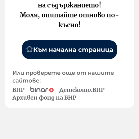
на съдържанието!
Моля, опитайте отново по-
късно!
Към начална страница
Или проверете още от нашите
сайтове:
БНР
Детското.БНР
Архивен фонд на БНР