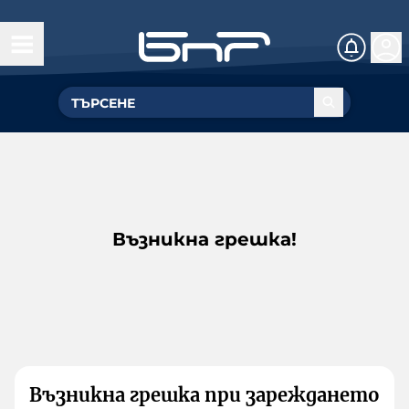
Възникна грешка!
Възникна грешка при зареждането