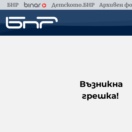
БНР
Детското.БНР
Архивен фо
Възникна
грешка!