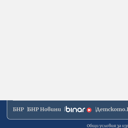
БНР
БНР Новини
Детското.
Общи условия за из