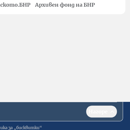
ското.БНР
Архивен фонд на БНР
Нагоре
ика за „бисквитки“