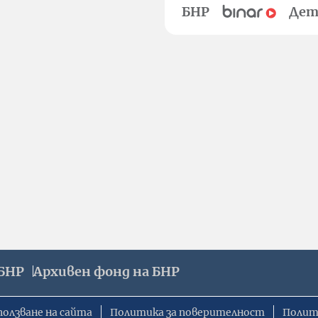
БНР
Дет
БНР
Архивен фонд на БНР
ползване на сайта
Политика за поверителност
Полит