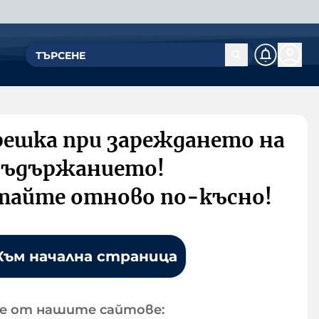
решка при зареждането на
съдържанието!
тайте отново по-късно!
Към начална страница
е от нашите сайтове: