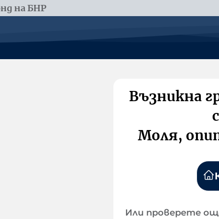
нд на БНР
Възникна г
Моля, опи
Или проверете ощ