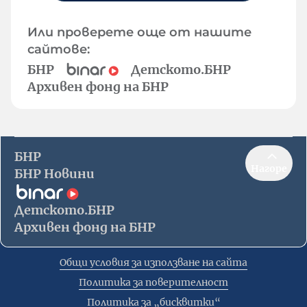
Или проверете още от нашите
сайтове:
БНР
Детското.БНР
Архивен фонд на БНР
БНР
Нагоре
БНР Новини
Детското.БНР
Архивен фонд на БНР
Общи условия за използване на сайта
Политика за поверителност
Политика за „бисквитки“