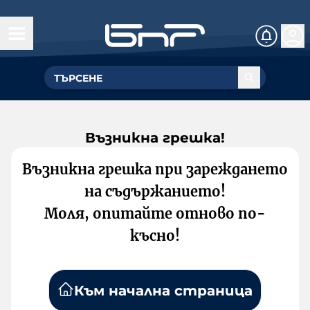
Възникна грешка!
Възникна грешка при зареждането
на съдържанието!
Моля, опитайте отново по-
късно!
Към начална страница