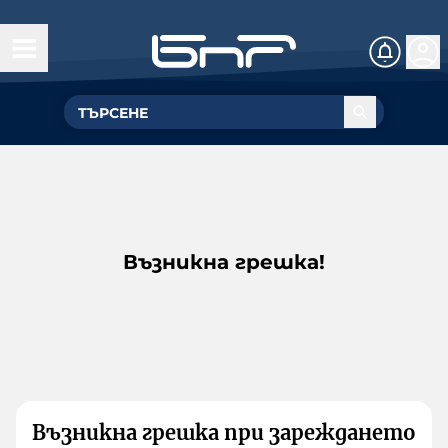
Възникна грешка!
Възникна грешка при зареждането