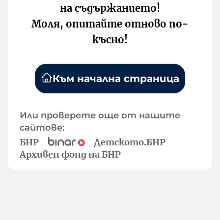
на съдържанието!
Моля, опитайте отново по-
късно!
Към начална страница
Или проверете още от нашите
сайтове:
БНР
Детското.БНР
Архивен фонд на БНР