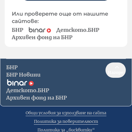
Или проверете още от нашите
сайтове:
БНР
Детското.БНР
Архивен фонд на БНР
БНР
Нагоре
БНР Новини
Детското.БНР
Архивен фонд на БНР
Общи условия за използване на сайта
Политика за поверителност
Политика за „бисквитки“