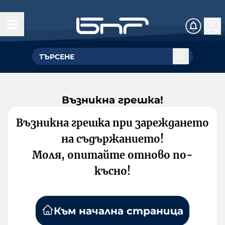
Възникна грешка!
Възникна грешка при зареждането
на съдържанието!
Моля, опитайте отново по-
късно!
Към начална страница