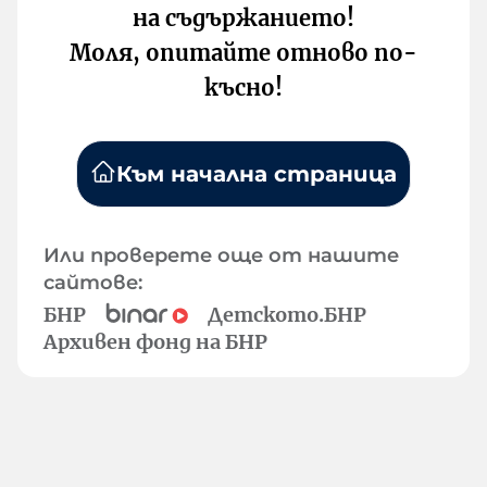
на съдържанието!
Моля, опитайте отново по-
късно!
Към начална страница
Или проверете още от нашите
сайтове:
БНР
Детското.БНР
Архивен фонд на БНР