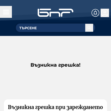
Възникна грешка!
Възникна грешка при зареждането