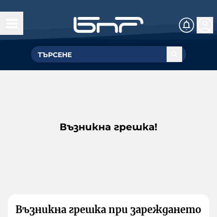
Възникна грешка!
Възникна грешка при зареждането