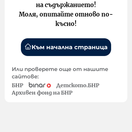
на съдържанието!
Моля, опитайте отново по-
късно!
Към начална страница
Или проверете още от нашите
сайтове:
БНР
Детското.БНР
Архивен фонд на БНР