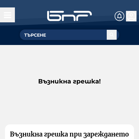
Възникна грешка!
Възникна грешка при зареждането