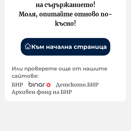
на съдържанието!
Моля, опитайте отново по-
късно!
Към начална страница
Или проверете още от нашите
сайтове:
БНР
Детското.БНР
Архивен фонд на БНР