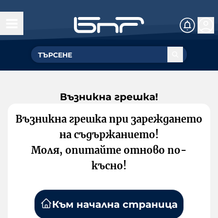
Възникна грешка!
Възникна грешка при зареждането
на съдържанието!
Моля, опитайте отново по-
късно!
Към начална страница