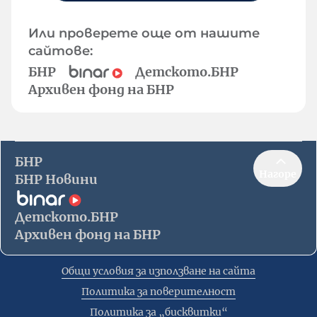
Или проверете още от нашите
сайтове:
БНР
Детското.БНР
Архивен фонд на БНР
БНР
Нагоре
БНР Новини
Детското.БНР
Архивен фонд на БНР
Общи условия за използване на сайта
Политика за поверителност
Политика за „бисквитки“