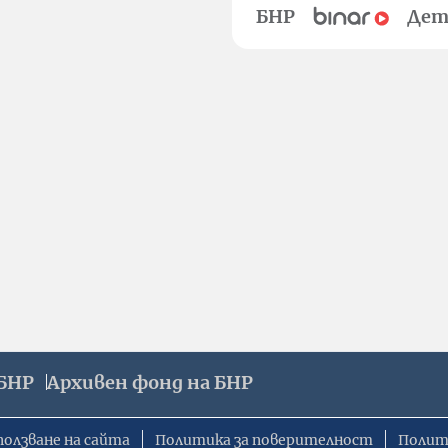
БНР
Дет
БНР
Архивен фонд на БНР
ползване на сайта
Политика за поверителност
Полит