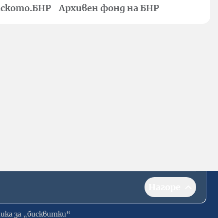
ското.БНР
Архивен фонд на БНР
Нагоре
ика за „бисквитки“