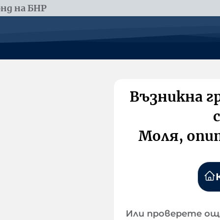
нд на БНР
Възникна г
Моля, опи
Или проверете ощ