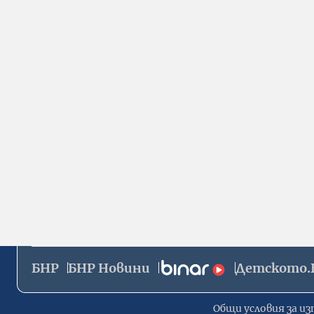
БНР
БНР Новини
Детското.
Общи условия за из