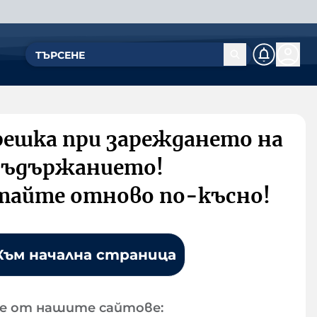
решка при зареждането на
съдържанието!
тайте отново по-късно!
Към начална страница
е от нашите сайтове: