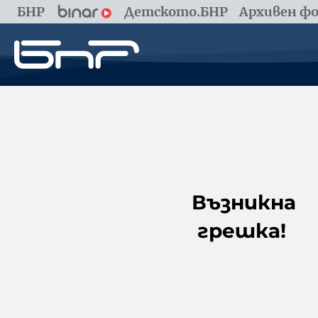
БНР
Детското.БНР
Архивен фо
Възникна
грешка!