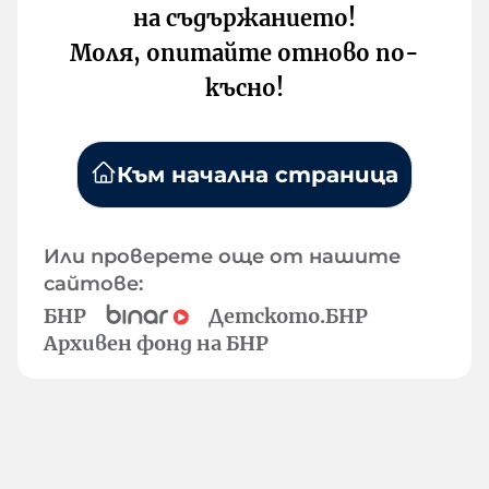
на съдържанието!
Моля, опитайте отново по-
късно!
Към начална страница
Или проверете още от нашите
сайтове:
БНР
Детското.БНР
Архивен фонд на БНР