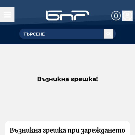
Възникна грешка!
Възникна грешка при зареждането