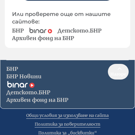
Или проверете още от нашите
сайтове:
БНР
Детското.БНР
Архивен фонд на БНР
БНР
Нагоре
БНР Новини
Детското.БНР
Архивен фонд на БНР
Общи условия за използване на сайта
Политика за поверителност
Политика за „бисквитки“