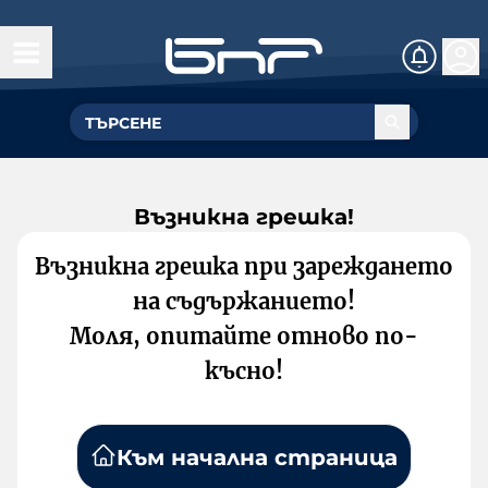
Възникна грешка!
Възникна грешка при зареждането
на съдържанието!
Моля, опитайте отново по-
късно!
Към начална страница