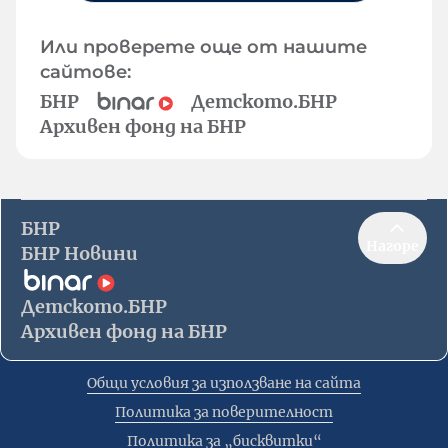
Или проверете още от нашите
сайтове:
БНР
Детското.БНР
Архивен фонд на БНР
БНР
Нагоре
БНР Новини
Детското.БНР
Архивен фонд на БНР
Общи условия за използване на сайта
Политика за поверителност
Политика за „бисквитки“