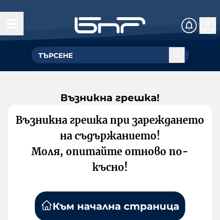
Възникна грешка!
Възникна грешка при зареждането
на съдържанието!
Моля, опитайте отново по-
късно!
Към начална страница