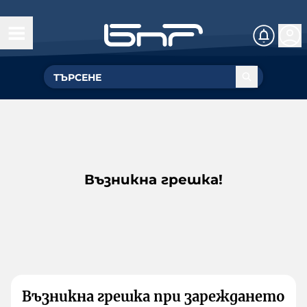
Възникна грешка!
Възникна грешка при зареждането