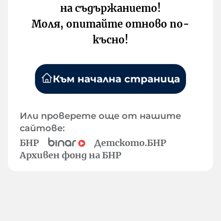
на съдържанието!
Моля, опитайте отново по-
късно!
Към начална страница
Или проверете още от нашите
сайтове:
БНР
Детското.БНР
Архивен фонд на БНР