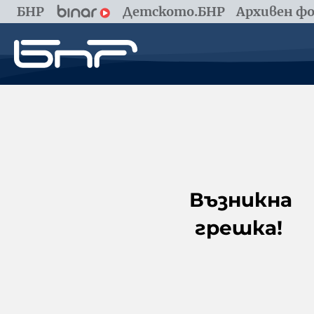
БНР
Детското.БНР
Архивен фо
Възникна
грешка!