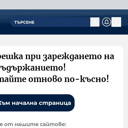
решка при зареждането на
съдържанието!
тайте отново по-късно!
Към начална страница
е от нашите сайтове: