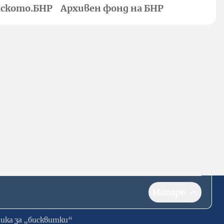
ското.БНР
Архивен фонд на БНР
Нагоре
ика за „бисквитки“