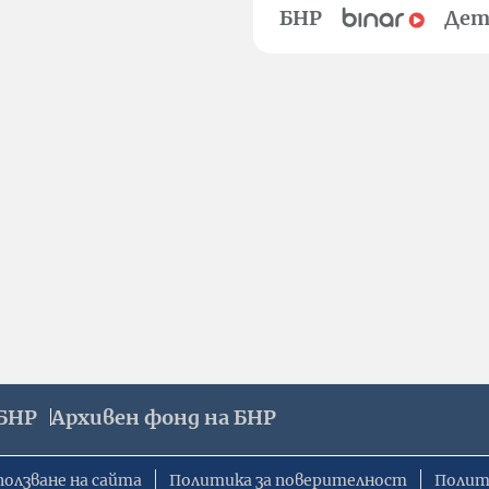
БНР
Дет
БНР
Архивен фонд на БНР
ползване на сайта
Политика за поверителност
Полит