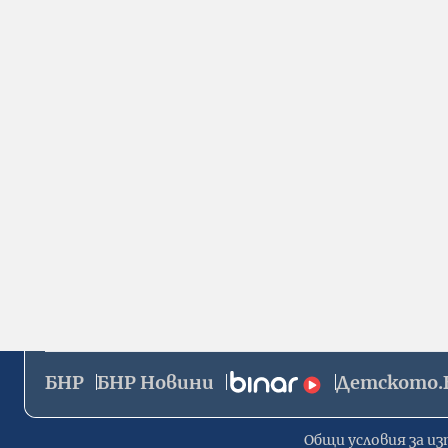
БНР
БНР Новини
Детското.
Общи условия за из