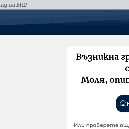
нд на БНР
Възникна г
Моля, опи
Или проверете ощ