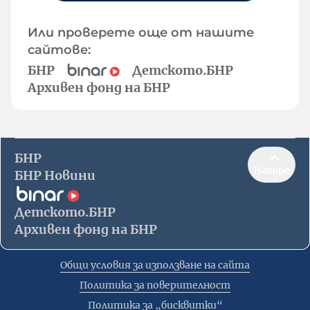
Или проверете още от нашите
сайтове:
БНР
Детското.БНР
Архивен фонд на БНР
БНР
Нагоре
БНР Новини
Детското.БНР
Архивен фонд на БНР
Общи условия за използване на сайта
Политика за поверителност
Политика за „бисквитки“