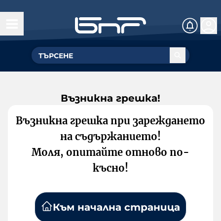
Възникна грешка!
Възникна грешка при зареждането
на съдържанието!
Моля, опитайте отново по-
късно!
Към начална страница