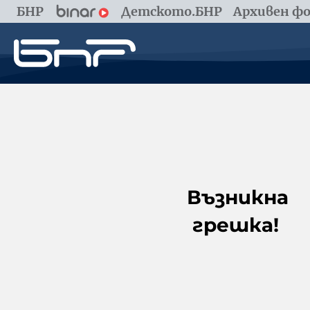
БНР
Детското.БНР
Архивен фо
Възникна
грешка!