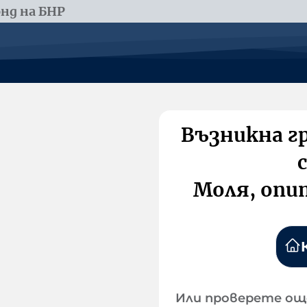
нд на БНР
Възникна г
Моля, опи
Или проверете ощ