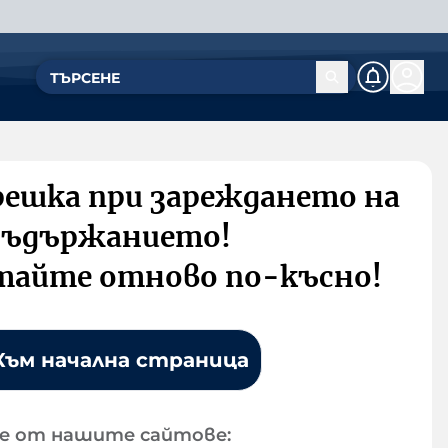
решка при зареждането на
съдържанието!
тайте отново по-късно!
Към начална страница
е от нашите сайтове: