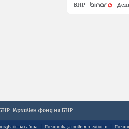
БНР
Дет
БНР
Архивен фонд на БНР
ползване на сайта
Политика за поверителност
Полит