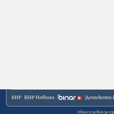
БНР
БНР Новини
Детското.
Общи условия за из