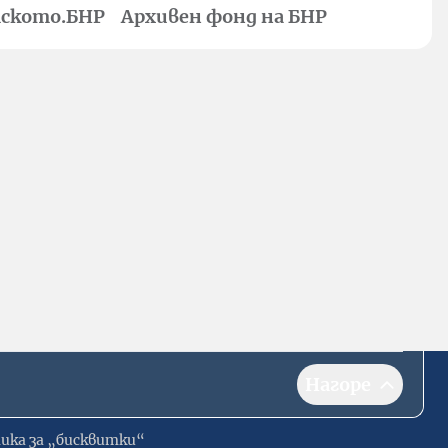
ското.БНР
Архивен фонд на БНР
Нагоре
ика за „бисквитки“