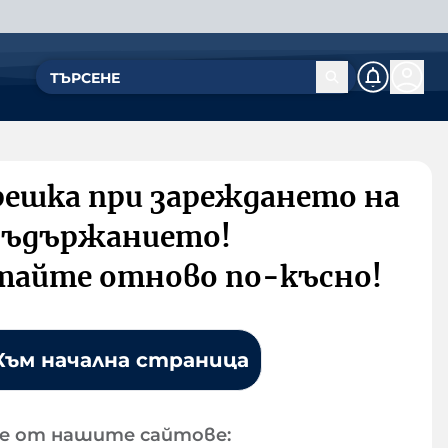
решка при зареждането на
съдържанието!
тайте отново по-късно!
Към начална страница
е от нашите сайтове: