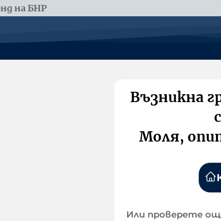
нд на БНР
Възникна г
Моля, опи
Или проверете ощ