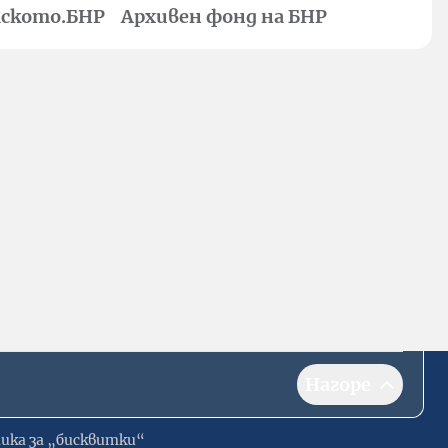
ското.БНР
Архивен фонд на БНР
Нагоре
ика за „бисквитки“