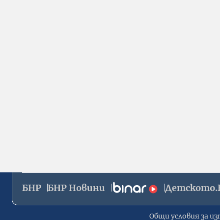
БНР
БНР Новини
Детското.
Общи условия за из