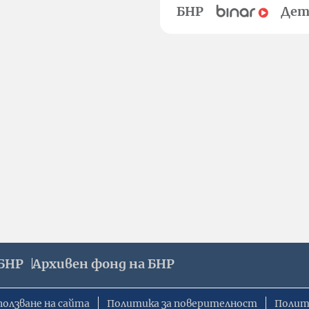
БНР
Дет
БНР
Архивен фонд на БНР
ползване на сайта
Политика за поверителност
Полит