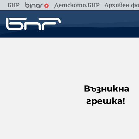
БНР
Детското.БНР
Архивен фо
Възникна
грешка!