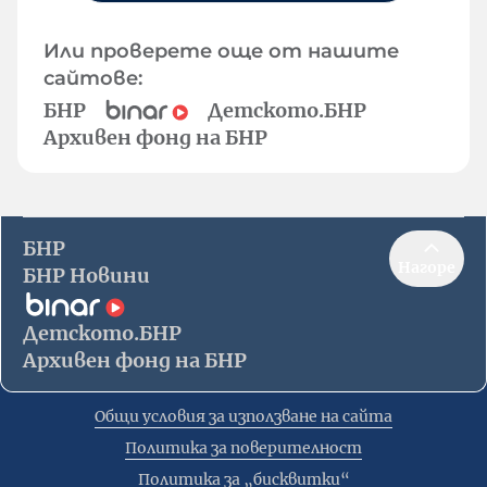
Или проверете още от нашите
сайтове:
БНР
Детското.БНР
Архивен фонд на БНР
БНР
Нагоре
БНР Новини
Детското.БНР
Архивен фонд на БНР
Общи условия за използване на сайта
Политика за поверителност
Политика за „бисквитки“