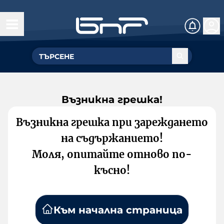
Възникна грешка!
Възникна грешка при зареждането
на съдържанието!
Моля, опитайте отново по-
късно!
Към начална страница